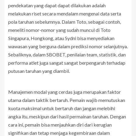
pendekatan yang dapat dapat dilakukan adalah
melakukan riset secara mendalam mengenai data serta
pola taruhan sebelumnya. Dalam Toto, sebagai contoh,
meneliti nomor-nomor yang sudah muncul di Toto
Singapura, Hongkong, atau Sydni bisa menyediakan
wawasan yang berguna dalam prediksi nomor selanjutnya.
Sebaliknya, dalam SBOBET, penilaian team, statistik, dan
performa atlet juga sangat sangat berpengaruh terhadap
putusan taruhan yang diambil.
Manajemen modal yang cerdas juga merupakan faktor
utama dalam taktik bertaruh. Pemain wajib memutuskan
kuota maksimal untuk bertaruh dan jangan melebihi
angka itu, meskipun dari hasil permainan taruhan. Dengan
cara ini, pemain bisa menjauhkan diri dari kerugian
signifikan dan tetap menjaga kegembiraan dalam