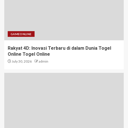
GAMEONLINE
Rakyat 4D: Inovasi Terbaru di dalam Dunia Togel
Online Togel Online
July 30, 2026
admin