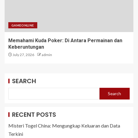
GAMEONLINE
Memahami Kuda Poker: Di Antara Permainan dan
Keberuntungan
July 27, 2026
admin
SEARCH
Search
RECENT POSTS
Misteri Togel China: Mengungkap Keluaran dan Data
Terkini