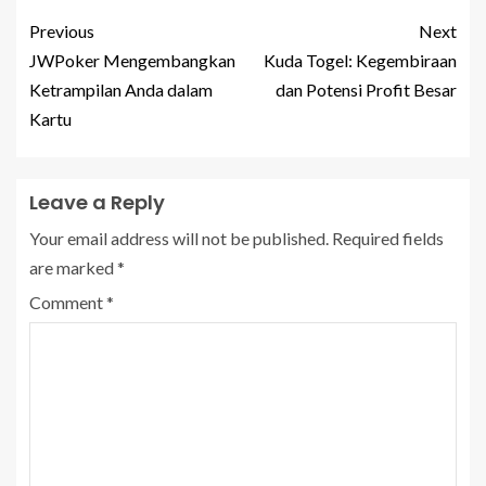
Previous
Next
JWPoker Mengembangkan
Kuda Togel: Kegembiraan
Ketrampilan Anda dalam
dan Potensi Profit Besar
Kartu
Leave a Reply
Your email address will not be published.
Required fields
are marked
*
Comment
*