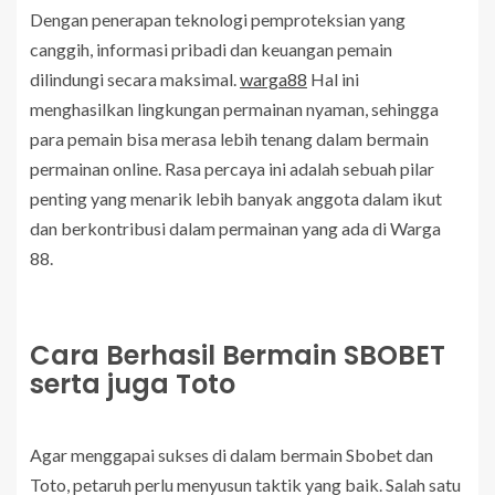
Dengan penerapan teknologi pemproteksian yang
canggih, informasi pribadi dan keuangan pemain
dilindungi secara maksimal.
warga88
Hal ini
menghasilkan lingkungan permainan nyaman, sehingga
para pemain bisa merasa lebih tenang dalam bermain
permainan online. Rasa percaya ini adalah sebuah pilar
penting yang menarik lebih banyak anggota dalam ikut
dan berkontribusi dalam permainan yang ada di Warga
88.
Cara Berhasil Bermain SBOBET
serta juga Toto
Agar menggapai sukses di dalam bermain Sbobet dan
Toto, petaruh perlu menyusun taktik yang baik. Salah satu