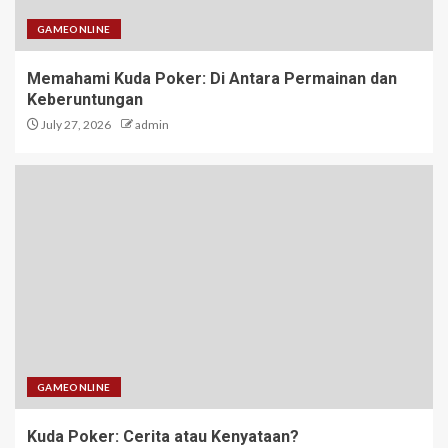
GAMEONLINE
Memahami Kuda Poker: Di Antara Permainan dan
Keberuntungan
July 27, 2026
admin
GAMEONLINE
Kuda Poker: Cerita atau Kenyataan?