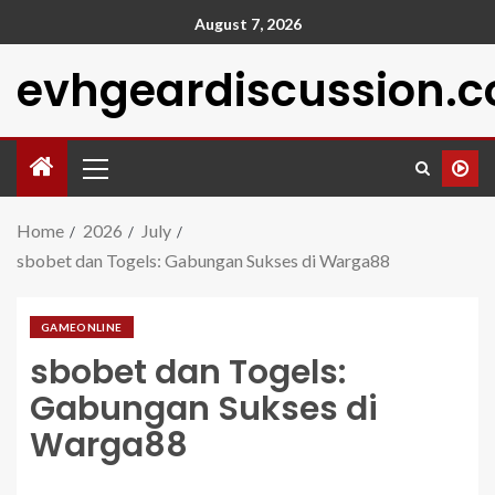
August 7, 2026
evhgeardiscussion.
Home
2026
July
sbobet dan Togels: Gabungan Sukses di Warga88
GAMEONLINE
sbobet dan Togels:
Gabungan Sukses di
Warga88