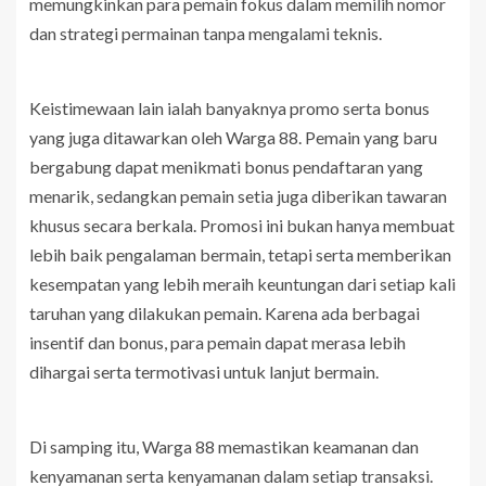
memungkinkan para pemain fokus dalam memilih nomor
dan strategi permainan tanpa mengalami teknis.
Keistimewaan lain ialah banyaknya promo serta bonus
yang juga ditawarkan oleh Warga 88. Pemain yang baru
bergabung dapat menikmati bonus pendaftaran yang
menarik, sedangkan pemain setia juga diberikan tawaran
khusus secara berkala. Promosi ini bukan hanya membuat
lebih baik pengalaman bermain, tetapi serta memberikan
kesempatan yang lebih meraih keuntungan dari setiap kali
taruhan yang dilakukan pemain. Karena ada berbagai
insentif dan bonus, para pemain dapat merasa lebih
dihargai serta termotivasi untuk lanjut bermain.
Di samping itu, Warga 88 memastikan keamanan dan
kenyamanan serta kenyamanan dalam setiap transaksi.