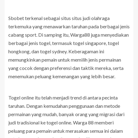
Sbobet terkenal sebagai situs situs judi olahraga
terkemuka yang menawarkan taruhan pada berbagai jenis
cabang sport. Di samping itu, Warga88 juga menyediakan
berbagai jenis togel, termasuk togel singapore, togel
hongkong, dan togel sydney. Keberagaman ini
memungkinkan pemain untuk memilih jenis permainan
yang cocok dengan preferensi dan taktik mereka, serta
menemukan peluang kemenangan yang lebih besar.
Togel online itu telah menjadi trend di antara pecinta
taruhan. Dengan kemudahan penggunaan dan metode
permainan yang mudah, banyak orang yang migrasi dari
judi tradisional ke togel online. Warga 88 memberi
peluang para pemain untuk merasakan semua ini dalam