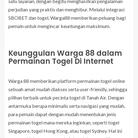
satu layanan, dengan begitu menghasilkan pengalaman
perjudian yang praktis dan menghibur. Melalui integrasi
SBOBET dan togel, Warga88 memberikan peluang bagi
pemain untuk mengincar keuntungan maksimum.
Keunggulan Warga 88 dalam
Permainan Togel Di Internet
Warga 88 memberikan platform permainan togel online
sebuah amat mudah diakses serta user-friendly, sehingga
pilihan terbaik untuk pecinta togel di Tanah Air. Dengan
antarmuka berupa minimalis serta navigasi yang mudah,
para pemain dapat dengan mudah menentukan jenis
permainan togel mana mereka inginkan, seperti togel
Singapore, togel Hong Kong, atau togel Sydney. Hal ini