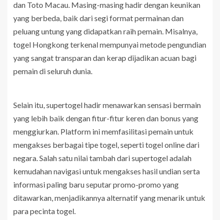
dan Toto Macau. Masing-masing hadir dengan keunikan
yang berbeda, baik dari segi format permainan dan
peluang untung yang didapatkan raih pemain. Misalnya,
togel Hongkong terkenal mempunyai metode pengundian
yang sangat transparan dan kerap dijadikan acuan bagi
pemain di seluruh dunia.
Selain itu, supertogel hadir menawarkan sensasi bermain
yang lebih baik dengan fitur-fitur keren dan bonus yang
menggiurkan. Platform ini memfasilitasi pemain untuk
mengakses berbagai tipe togel, seperti togel online dari
negara. Salah satu nilai tambah dari supertogel adalah
kemudahan navigasi untuk mengakses hasil undian serta
informasi paling baru seputar promo-promo yang
ditawarkan, menjadikannya alternatif yang menarik untuk
para pecinta togel.