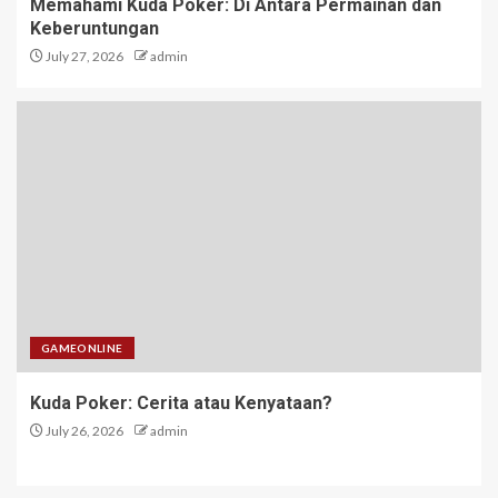
Memahami Kuda Poker: Di Antara Permainan dan
Keberuntungan
July 27, 2026
admin
GAMEONLINE
Kuda Poker: Cerita atau Kenyataan?
July 26, 2026
admin