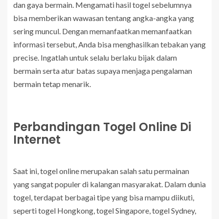
dan gaya bermain. Mengamati hasil togel sebelumnya
bisa memberikan wawasan tentang angka-angka yang
sering muncul. Dengan memanfaatkan memanfaatkan
informasi tersebut, Anda bisa menghasilkan tebakan yang
precise. Ingatlah untuk selalu berlaku bijak dalam
bermain serta atur batas supaya menjaga pengalaman
bermain tetap menarik.
Perbandingan Togel Online Di
Internet
Saat ini, togel online merupakan salah satu permainan
yang sangat populer di kalangan masyarakat. Dalam dunia
togel, terdapat berbagai tipe yang bisa mampu diikuti,
seperti togel Hongkong, togel Singapore, togel Sydney,