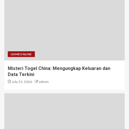
GAMEONLINE
Misteri Togel China: Mengungkap Keluaran dan
Data Terkini
July 31, 2026
admin