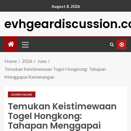
August 8, 2026
evhgeardiscussion.
Home
2026
June
Temukan Keistimewaan Togel Hongkong: Tahapan
Menggapai Kemenangan
GAMEONLINE
Temukan Keistimewaan
Togel Hongkong:
Tahapan Menggapai