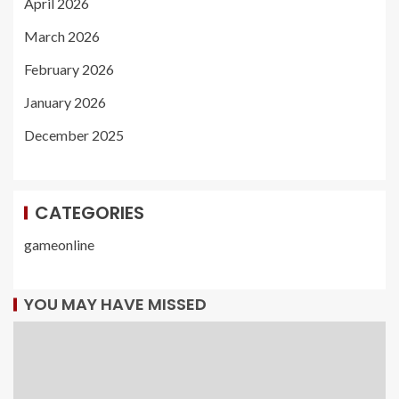
April 2026
March 2026
February 2026
January 2026
December 2025
CATEGORIES
gameonline
YOU MAY HAVE MISSED