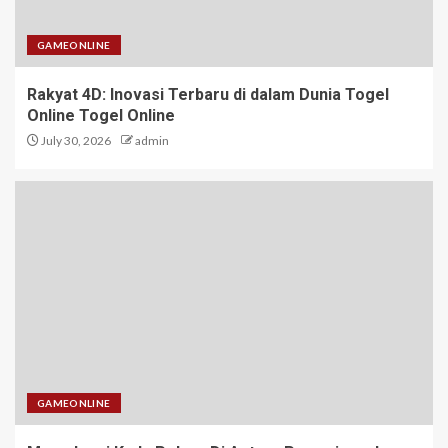
GAMEONLINE
Rakyat 4D: Inovasi Terbaru di dalam Dunia Togel
Online Togel Online
July 30, 2026
admin
GAMEONLINE