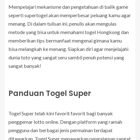
Mempelajari mekanisme dan pengetahuan di balik game
seperti supertogel akan memperbesar peluang kamu agar
menang. Di dalam tulisan ini, penulis akan mengulas
metode yang bisa untuk memahami togel Hongkong dan
memberikan tips bermanfaat mengenai gimana kamu
bisa melangkah ke menang. Siapkan diri agar menjelajahi
dunia toto yang sangat seru sambil penuh potensi yang
sangat banyak!
Panduan Togel Super
Togel Super telah kini favorit favorit bagi banyak
penggemar lotto online. Dengan platform yang ramah
pengguna dan berbagai jenis permainan terdapat
ditawarkan, Togel Super menawarkan pengalaman sangat