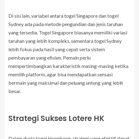
Di sisi lain, variabel antara togel Singapore dan togel
Sydney ada pada metode pengundian dan jenis taruhan
yang tersedia. Togel Singapore biasanya memiliki variasi
taruhan yang lebih kompleks, sementara togel Sydney
lebih fokus pada hasil yang cepat serta sistem
pembayaran yang efisien. Pemain perlu
mempertimbangkan karakteristik masing-masing ketika
memilih platform, agar bisa mendapatkan sensasi
bermain yang maksimal dan peluang untung yang lebih
besar.
Strategi Sukses Lotere HK
Dalam dunia togel Hongkong, strategi yang efektif dapat