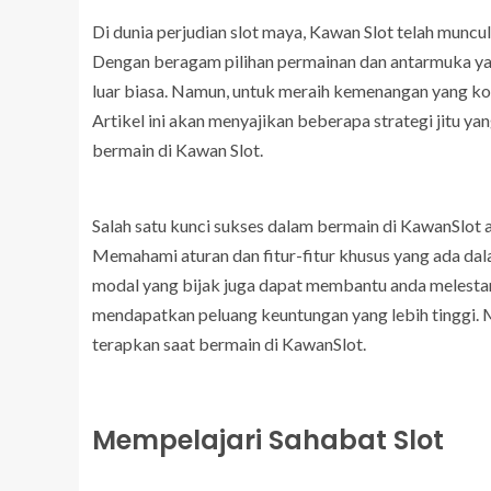
Di dunia perjudian slot maya, Kawan Slot telah muncul
Dengan beragam pilihan permainan dan antarmuka 
luar biasa. Namun, untuk meraih kemenangan yang kons
Artikel ini akan menyajikan beberapa strategi jitu
bermain di Kawan Slot.
Salah satu kunci sukses dalam bermain di KawanSlot
Memahami aturan dan fitur-fitur khusus yang ada dalam
modal yang bijak juga dapat membantu anda melestar
mendapatkan peluang keuntungan yang lebih tinggi. Ma
terapkan saat bermain di KawanSlot.
Mempelajari Sahabat Slot