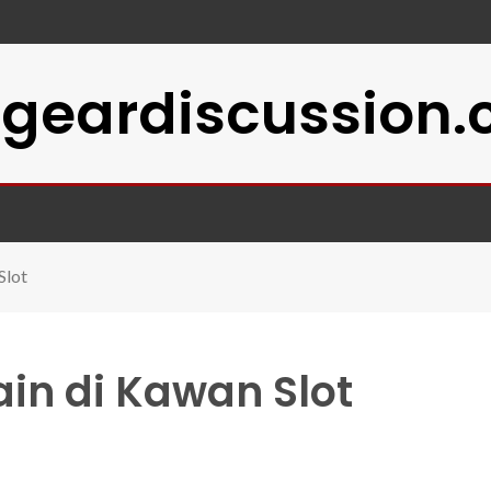
geardiscussion
Slot
ain di Kawan Slot