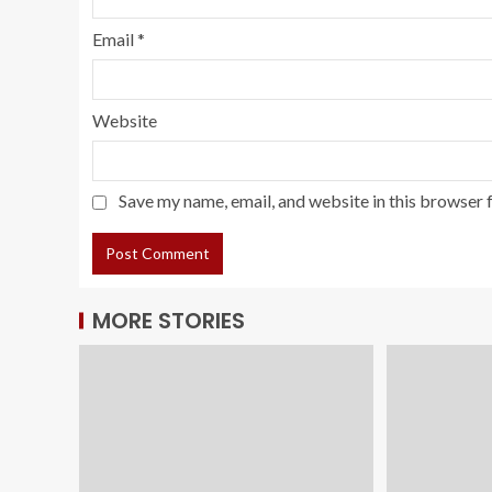
Email
*
Website
Save my name, email, and website in this browser 
MORE STORIES