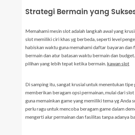
Strategi Bermain yang Sukse
Memahami mesin slot adalah langkah awal yang krusia
slot memiliki ciri khas yg berbeda, seperti level pen
habiskan waktu guna memahami daftar bayaran dan fi
bermain dan atur batasan waktu bermain dan budget
pilihan yang lebih tepat ketika bermain.
kawan slot
Di samping itu, sangat krusial untuk menentukan tip
memberikan beragam opsi permainan, mulai dari slot
guna memainkan game yang memiliki tema yg Anda su
perlu ragu untuk mencoba beragam game dalam demo 
mengerti alur permainan dan fasilitas tanpa adanya b