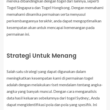
mereka dibandingkan dengan togel dari lainnya, seperti
Togel Singapura dan Togel Hongkong. Dengan memahami
memahami dinamika permainan serta menyusul
perkembangannya terakhir, anda dapat mengoptimalkan
kesempatan akan untuk mencapai kemenangan pada
permainan ini.
Strategi Untuk Menang
Salah satu strategi yang dapat digunakan dalam
meningkatkan kesempatan kami di permainan togel
adalah dengan melakukan riset mendalam tentang angka-
angka yang banyak muncul. Dengan cara menganalisis
data hasil keluaran sebelumnya dari togel Sydney;, Anda
dapat mengidentifikasi pola dan pola yang spesifik. Ini