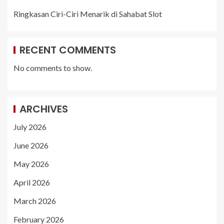
Ringkasan Ciri-Ciri Menarik di Sahabat Slot
RECENT COMMENTS
No comments to show.
ARCHIVES
July 2026
June 2026
May 2026
April 2026
March 2026
February 2026