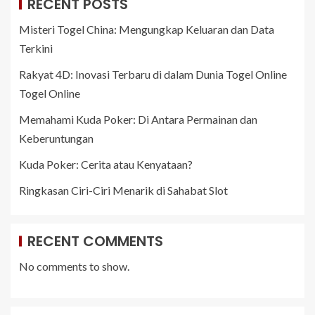
RECENT POSTS
Misteri Togel China: Mengungkap Keluaran dan Data
Terkini
Rakyat 4D: Inovasi Terbaru di dalam Dunia Togel Online
Togel Online
Memahami Kuda Poker: Di Antara Permainan dan
Keberuntungan
Kuda Poker: Cerita atau Kenyataan?
Ringkasan Ciri-Ciri Menarik di Sahabat Slot
RECENT COMMENTS
No comments to show.