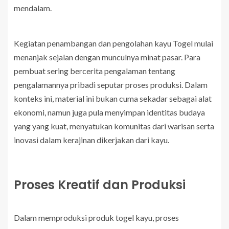
mendalam.
Kegiatan penambangan dan pengolahan kayu Togel mulai
menanjak sejalan dengan munculnya minat pasar. Para
pembuat sering bercerita pengalaman tentang
pengalamannya pribadi seputar proses produksi. Dalam
konteks ini, material ini bukan cuma sekadar sebagai alat
ekonomi, namun juga pula menyimpan identitas budaya
yang yang kuat, menyatukan komunitas dari warisan serta
inovasi dalam kerajinan dikerjakan dari kayu.
Proses Kreatif dan Produksi
Dalam memproduksi produk togel kayu, proses