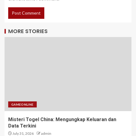
MORE STORIES
GAMEONLINE
Misteri Togel China: Mengungkap Keluaran dan
Data Terkini
July 31, 2026
admin