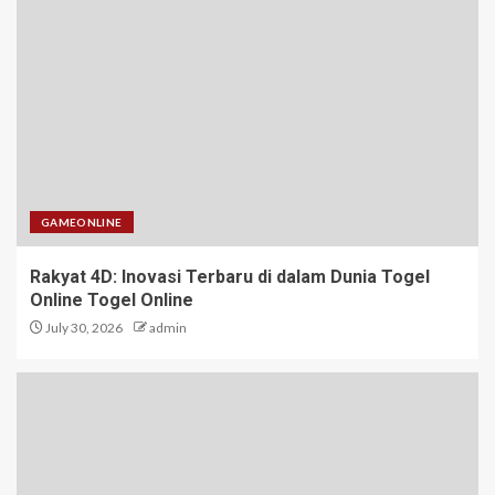
GAMEONLINE
Rakyat 4D: Inovasi Terbaru di dalam Dunia Togel
Online Togel Online
July 30, 2026
admin