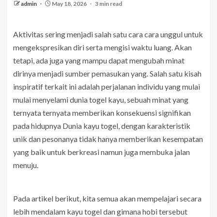
admin
May 18, 2026
3 min read
Aktivitas sering menjadi salah satu cara cara unggul untuk
mengekspresikan diri serta mengisi waktu luang. Akan
tetapi, ada juga yang mampu dapat mengubah minat
dirinya menjadi sumber pemasukan yang. Salah satu kisah
inspiratif terkait ini adalah perjalanan individu yang mulai
mulai menyelami dunia togel kayu, sebuah minat yang
ternyata ternyata memberikan konsekuensi signifikan
pada hidupnya Dunia kayu togel, dengan karakteristik
unik dan pesonanya tidak hanya memberikan kesempatan
yang baik untuk berkreasi namun juga membuka jalan
menuju.
Pada artikel berikut, kita semua akan mempelajari secara
lebih mendalam kayu togel dan gimana hobi tersebut