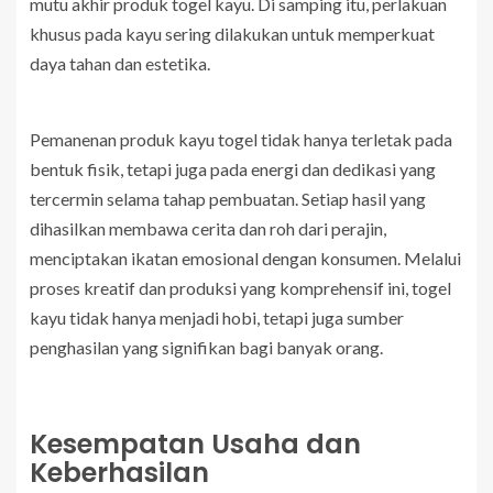
mutu akhir produk togel kayu. Di samping itu, perlakuan
khusus pada kayu sering dilakukan untuk memperkuat
daya tahan dan estetika.
Pemanenan produk kayu togel tidak hanya terletak pada
bentuk fisik, tetapi juga pada energi dan dedikasi yang
tercermin selama tahap pembuatan. Setiap hasil yang
dihasilkan membawa cerita dan roh dari perajin,
menciptakan ikatan emosional dengan konsumen. Melalui
proses kreatif dan produksi yang komprehensif ini, togel
kayu tidak hanya menjadi hobi, tetapi juga sumber
penghasilan yang signifikan bagi banyak orang.
Kesempatan Usaha dan
Keberhasilan