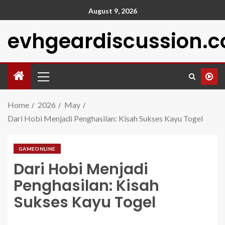
August 9, 2026
evhgeardiscussion.
Home
2026
May
Dari Hobi Menjadi Penghasilan: Kisah Sukses Kayu Togel
GAMEONLINE
Dari Hobi Menjadi
Penghasilan: Kisah
Sukses Kayu Togel