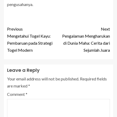
pengusahanya.
Previous
Next
Mengetahui Togel Kayu:
Pengalaman Mengharukan
Pembaruan pada Strategi
di Dunia Maha: Cerita dari
Togel Modern
Sejumlah Juara
Leave a Reply
Your email address will not be published.
Required fields
are marked
*
Comment
*