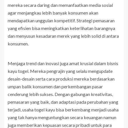
mereka secara daring dan memanfaatkan media sosial
agar menjangkau lebih banyak konsumen akan
mendapatkan unggulan kompetitif. Strategi pemasaran
yang efisien bisa meningkatkan keterlihatan barangnya
dan menyusun kesadaran merek yang lebih solid di antara
konsumen.
Menjaga trend dan inovasi juga amat krusial dalam bisnis
kayu togel. Mereka pengrajin yang selalu mengupdate
desain-desain serta cara produksi mereka berdasarkan
umpan balik konsumen dan perkembangan pasar
cenderung lebih sukses. Dengan gabungan kreativitas,
pemasaran yang baik, dan adaptasi pada perubahan yang
terjadi, usaha togel kayu bisa berkembang menjadi usaha
yang tak hanya menguntungkan secara keuangan namun
juga memberikan kepuasan secara pribadi untuk para