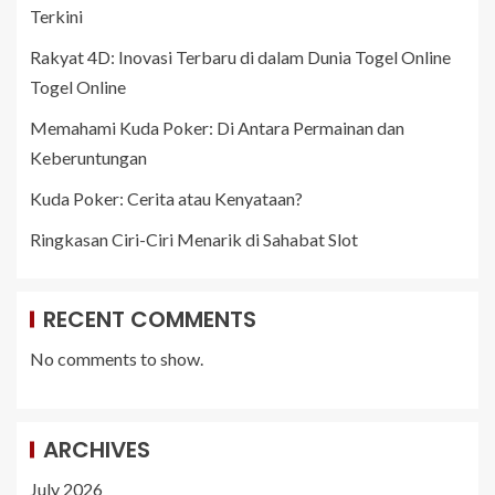
Terkini
Rakyat 4D: Inovasi Terbaru di dalam Dunia Togel Online
Togel Online
Memahami Kuda Poker: Di Antara Permainan dan
Keberuntungan
Kuda Poker: Cerita atau Kenyataan?
Ringkasan Ciri-Ciri Menarik di Sahabat Slot
RECENT COMMENTS
No comments to show.
ARCHIVES
July 2026