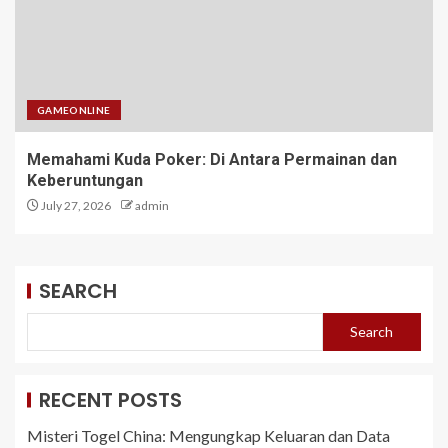
GAMEONLINE
Memahami Kuda Poker: Di Antara Permainan dan
Keberuntungan
July 27, 2026
admin
SEARCH
Search
RECENT POSTS
Misteri Togel China: Mengungkap Keluaran dan Data