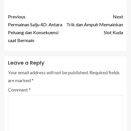
Previous
Next
Permainan Salju 4D: Antara
Trik dan Ampuh Memainkan
Peluang dan Konsekuensi
Slot Kuda
saat Bermain
Leave a Reply
Your email address will not be published.
Required fields
are marked
*
Comment
*