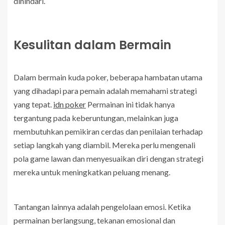
dihindari.
Kesulitan dalam Bermain
Dalam bermain kuda poker, beberapa hambatan utama
yang dihadapi para pemain adalah memahami strategi
yang tepat.
idn poker
Permainan ini tidak hanya
tergantung pada keberuntungan, melainkan juga
membutuhkan pemikiran cerdas dan penilaian terhadap
setiap langkah yang diambil. Mereka perlu mengenali
pola game lawan dan menyesuaikan diri dengan strategi
mereka untuk meningkatkan peluang menang.
Tantangan lainnya adalah pengelolaan emosi. Ketika
permainan berlangsung, tekanan emosional dan