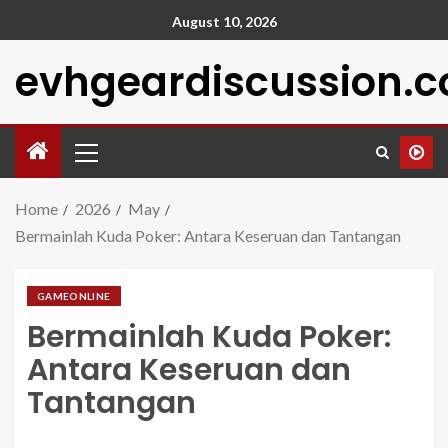
August 10, 2026
evhgeardiscussion.
Home
2026
May
Bermainlah Kuda Poker: Antara Keseruan dan Tantangan
GAMEONLINE
Bermainlah Kuda Poker:
Antara Keseruan dan
Tantangan