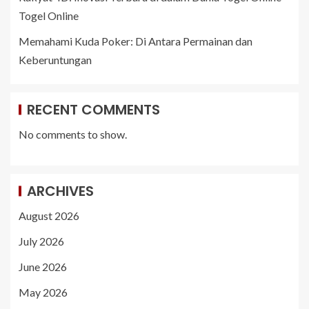
Togel Online
Memahami Kuda Poker: Di Antara Permainan dan
Keberuntungan
RECENT COMMENTS
No comments to show.
ARCHIVES
August 2026
July 2026
June 2026
May 2026