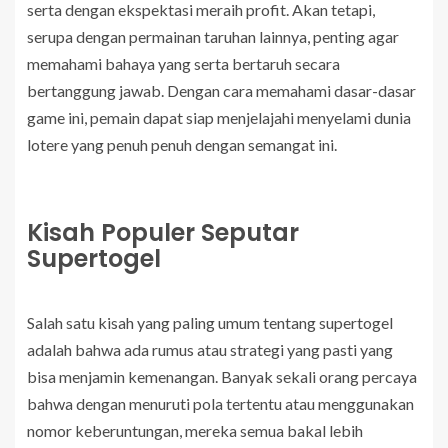
serta dengan ekspektasi meraih profit. Akan tetapi,
serupa dengan permainan taruhan lainnya, penting agar
memahami bahaya yang serta bertaruh secara
bertanggung jawab. Dengan cara memahami dasar-dasar
game ini, pemain dapat siap menjelajahi menyelami dunia
lotere yang penuh penuh dengan semangat ini.
Kisah Populer Seputar
Supertogel
Salah satu kisah yang paling umum tentang supertogel
adalah bahwa ada rumus atau strategi yang pasti yang
bisa menjamin kemenangan. Banyak sekali orang percaya
bahwa dengan menuruti pola tertentu atau menggunakan
nomor keberuntungan, mereka semua bakal lebih