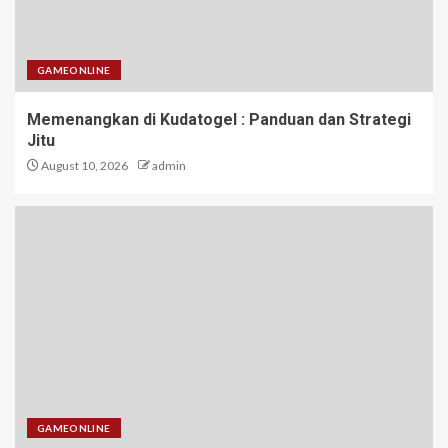
GAMEONLINE
Memenangkan di Kudatogel : Panduan dan Strategi
Jitu
August 10, 2026
admin
GAMEONLINE