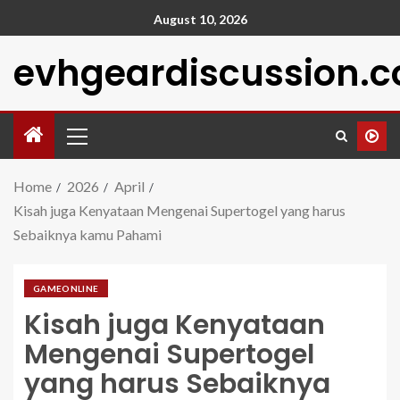
August 10, 2026
evhgeardiscussion.
Home
2026
April
Kisah juga Kenyataan Mengenai Supertogel yang harus
Sebaiknya kamu Pahami
GAMEONLINE
Kisah juga Kenyataan
Mengenai Supertogel
yang harus Sebaiknya