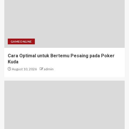
GAMEONLINE
Cara Optimal untuk Bertemu Pesaing pada Poker
Kuda
August 10, 2026
admin