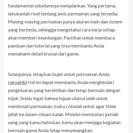
fundamental sebelumnya menjalankan. Yang pertama,
lakukanlah riset tentang jenis permainan yang tersedia.
Masing-masing permainan punya aturan main dan sistem
yang berbeda, sehingga mengetahui cara kerja setiap
akan memberi keuntungan. Pastikan untuk membaca
panduan dan tutorial yang bisa membantu Anda
memahami detail krusial dari game.
Selanjutnya, tetapkan bujet untuk permainan Anda.
rakyat4d
Hal ini dapat membantu Anda menghindari
pengeluaran yang berlebihan dan tetap bermain dengan
bijak. Selalu ingat bahwa tujuan utama ialah untuk
menikmati permainan, maka cobalah untuk agar tidak
jatuh ke dalam situasi kalah. Melalui membatasi jumlah
uang yang kamu habiskan, kamu akan menjaga kegiatan
bermain game Anda tetap menyenangkan.