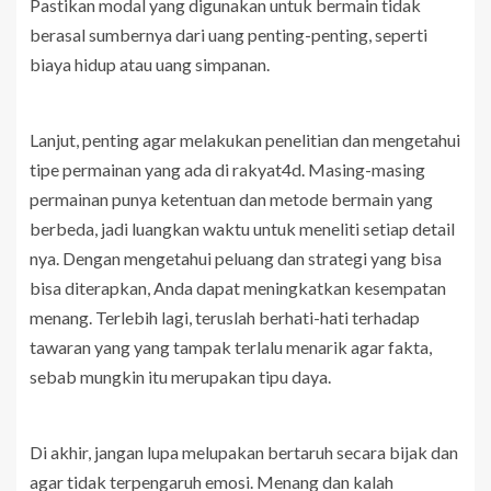
Pastikan modal yang digunakan untuk bermain tidak
berasal sumbernya dari uang penting-penting, seperti
biaya hidup atau uang simpanan.
Lanjut, penting agar melakukan penelitian dan mengetahui
tipe permainan yang ada di rakyat4d. Masing-masing
permainan punya ketentuan dan metode bermain yang
berbeda, jadi luangkan waktu untuk meneliti setiap detail
nya. Dengan mengetahui peluang dan strategi yang bisa
bisa diterapkan, Anda dapat meningkatkan kesempatan
menang. Terlebih lagi, teruslah berhati-hati terhadap
tawaran yang yang tampak terlalu menarik agar fakta,
sebab mungkin itu merupakan tipu daya.
Di akhir, jangan lupa melupakan bertaruh secara bijak dan
agar tidak terpengaruh emosi. Menang dan kalah