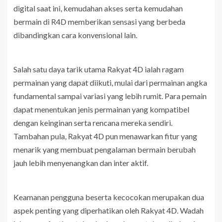
digital saat ini, kemudahan akses serta kemudahan
bermain di R4D memberikan sensasi yang berbeda
dibandingkan cara konvensional lain.
Salah satu daya tarik utama Rakyat 4D ialah ragam
permainan yang dapat diikuti, mulai dari permainan angka
fundamental sampai variasi yang lebih rumit. Para pemain
dapat menentukan jenis permainan yang kompatibel
dengan keinginan serta rencana mereka sendiri.
Tambahan pula, Rakyat 4D pun menawarkan fitur yang
menarik yang membuat pengalaman bermain berubah
jauh lebih menyenangkan dan inter aktif.
Keamanan pengguna beserta kecocokan merupakan dua
aspek penting yang diperhatikan oleh Rakyat 4D. Wadah