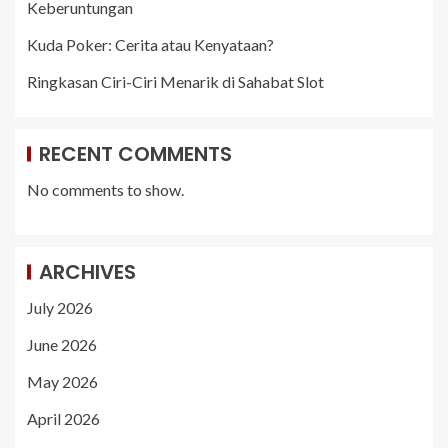
Keberuntungan
Kuda Poker: Cerita atau Kenyataan?
Ringkasan Ciri-Ciri Menarik di Sahabat Slot
RECENT COMMENTS
No comments to show.
ARCHIVES
July 2026
June 2026
May 2026
April 2026