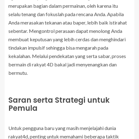
merupakan bagian dalam permainan, oleh karena itu
selalu tenang dan fokuslah pada rencana Anda. Apabila
Anda merasakan tekanan atau baper, lebih baik istirahat
sebentar. Mengontrol perasaan dapat menolong Anda
membuat keputusan yang lebih cerdas dan menghindari
tindakan impulsif sehingga bisa mengarah pada
kekalahan. Melalui pendekatan yang serta sabar, proses
bermain di rakyat 4D bakal jadi menyenangkan dan
bermutu.
Saran serta Strategi untuk
Pemula
Untuk pengguna baru yang masih menjelajahi dunia
rakyat4d, penting untuk memahami beberapa taktik