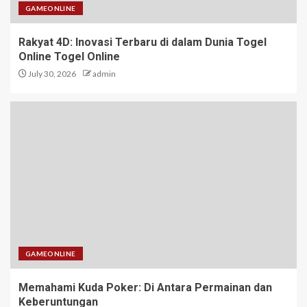
GAMEONLINE
Rakyat 4D: Inovasi Terbaru di dalam Dunia Togel
Online Togel Online
July 30, 2026
admin
GAMEONLINE
Memahami Kuda Poker: Di Antara Permainan dan
Keberuntungan