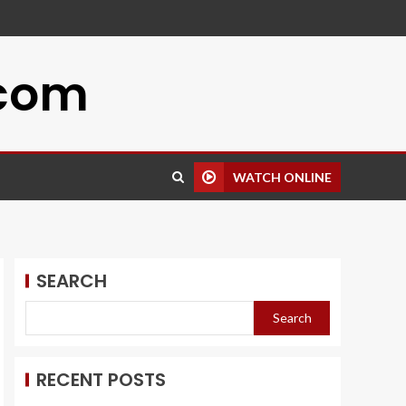
.com
WATCH ONLINE
SEARCH
Search
RECENT POSTS