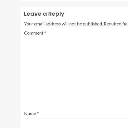
Leave a Reply
Your email address will not be published.
Required fi
Comment
*
Name
*