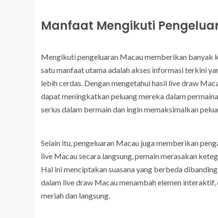
Manfaat Mengikuti Pengelu
Mengikuti pengeluaran Macau memberikan banyak ke
satu manfaat utama adalah akses informasi terkini
lebih cerdas. Dengan mengetahui hasil live draw Mac
dapat meningkatkan peluang mereka dalam permainan 
serius dalam bermain dan ingin memaksimalkan pelu
Selain itu, pengeluaran Macau juga memberikan pen
live Macau secara langsung, pemain merasakan keteg
Hal ini menciptakan suasana yang berbeda dibandingka
dalam live draw Macau menambah elemen interaktif,
meriah dan langsung.