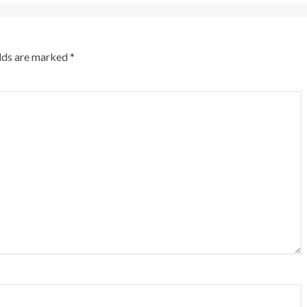
elds are marked
*