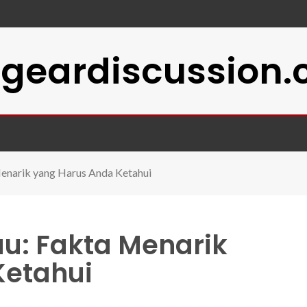
geardiscussion
enarik yang Harus Anda Ketahui
u: Fakta Menarik
Ketahui