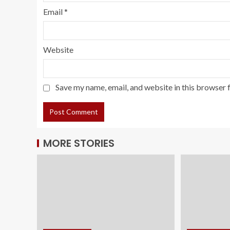
Email
*
Website
Save my name, email, and website in this browser 
MORE STORIES