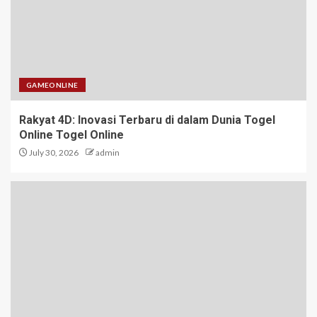
GAMEONLINE
Rakyat 4D: Inovasi Terbaru di dalam Dunia Togel
Online Togel Online
July 30, 2026
admin