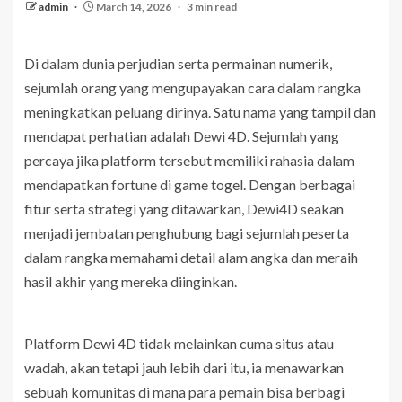
admin
March 14, 2026
3 min read
Di dalam dunia perjudian serta permainan numerik,
sejumlah orang yang mengupayakan cara dalam rangka
meningkatkan peluang dirinya. Satu nama yang tampil dan
mendapat perhatian adalah Dewi 4D. Sejumlah yang
percaya jika platform tersebut memiliki rahasia dalam
mendapatkan fortune di game togel. Dengan berbagai
fitur serta strategi yang ditawarkan, Dewi4D seakan
menjadi jembatan penghubung bagi sejumlah peserta
dalam rangka memahami detail alam angka dan meraih
hasil akhir yang mereka diinginkan.
Platform Dewi 4D tidak melainkan cuma situs atau
wadah, akan tetapi jauh lebih dari itu, ia menawarkan
sebuah komunitas di mana para pemain bisa berbagi