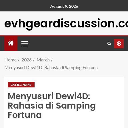
August 9, 2026
evhgeardiscussion.
Home
2026
March
Menyusuri Dewi4D: Rahasia di Samping Fortuna
GAMEONLINE
Menyusuri Dewi4D:
Rahasia di Samping
Fortuna