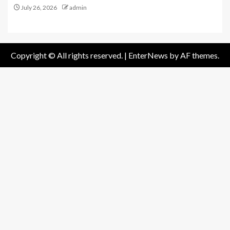
July 26, 2026
admin
Copyright © All rights reserved.
|
EnterNews
by AF themes.