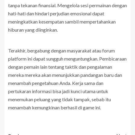
tanpa tekanan finansial. Mengelola sesi permainan dengan
hati-hati dan hindari perjudian emosional dapat
meningkatkan kesempatan sambil mempertahankan
hiburan yang diinginkan.
Terakhir, bergabung dengan masyarakat atau forum
platform ini dapat sungguh menguntungkan. Pembicaraan
dengan pemain lain tentang taktik dan pengalaman
mereka mereka akan menunjukkan pandangan baru dan
menambah pengetahuan Anda. Kerja sama dan
pertukaran informasi bisa jadi kunci utama untuk
menemukan peluang yang tidak tampak, sebab itu
menambah kemungkinan berhasil di game ini.