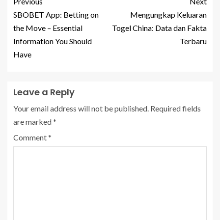
Previous
Next
SBOBET App: Betting on
Mengungkap Keluaran
the Move – Essential
Togel China: Data dan Fakta
Information You Should
Terbaru
Have
Leave a Reply
Your email address will not be published.
Required fields
are marked
*
Comment
*