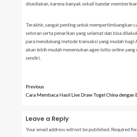
disediakan, karena banyak sekali bandar memberika
Terakhir, sangat penting untuk mempertimbangkan car
setoran serta penarikan yang selamat dan bisa dilak
para mendukung metode transaksi yang mudah bagi 
akan lebih mudah menemukan agen lotto online yang
sendiri.
Previous
Cara Membaca Hasil Live Draw Togel China dengan 
Leave a Reply
Your email address will not be published.
Required fi