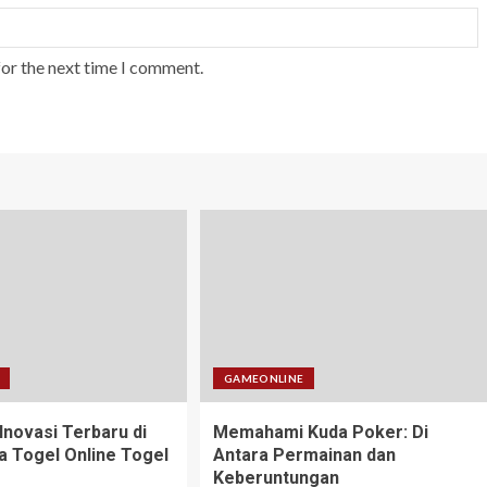
for the next time I comment.
GAMEONLINE
Inovasi Terbaru di
Memahami Kuda Poker: Di
a Togel Online Togel
Antara Permainan dan
Keberuntungan