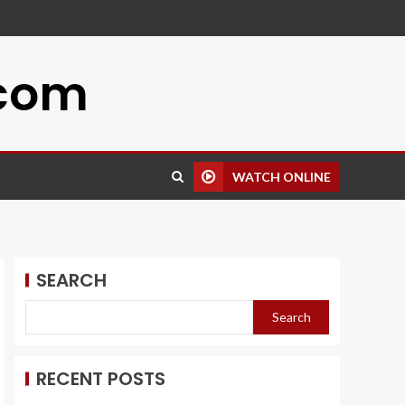
.com
WATCH ONLINE
SEARCH
Search
RECENT POSTS