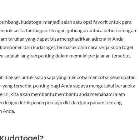
kembang, kudatogel menjadi salah satu opsi favorit untuk para
enarik serta tantangan. Dengan gabungan antara keberuntungan
cam taruhan yang dapat bisa menghadirkan adrenalin Anda
omponen dari kudatogel, termasuk cara cara kerja kuda togel
a, adalah langkah penting dalam memulai perjalanan tersebut.
dah diakses untuk siapa saja yang mencoba mencoba kesempatan
an yang tersedia, penting bagi Anda supaya mengetahui beraneka
uide ini, kita akan membantu membantu anda memahami alam
 dengan lebih penuh percaya diri dan juga paham tentang
n Anda.
Kudatogel?