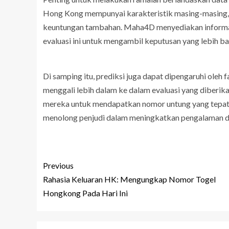
Hong Kong mempunyai karakteristik masing-masing,
keuntungan tambahan. Maha4D menyediakan informasi
evaluasi ini untuk mengambil keputusan yang lebih
Di samping itu, prediksi juga dapat dipengaruhi oleh f
menggali lebih dalam ke dalam evaluasi yang diberi
mereka untuk mendapatkan nomor untung yang tepat.
menolong penjudi dalam meningkatkan pengalaman da
Previous
Rahasia Keluaran HK: Mengungkap Nomor Togel
Hongkong Pada Hari Ini