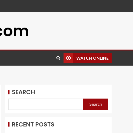
.com
WATCH ONLINE
SEARCH
Search
RECENT POSTS