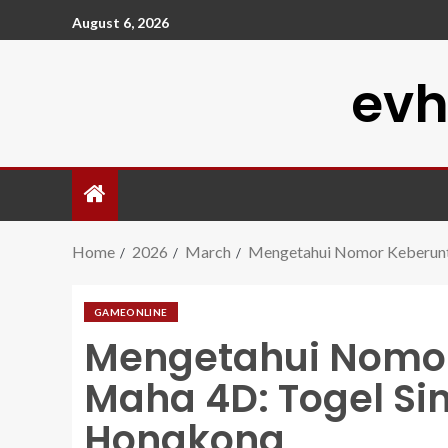
August 6, 2026
evh
Home
2026
March
Mengetahui Nomor Keberunt
GAMEONLINE
Mengetahui Nomor
Maha 4D: Togel Si
Hongkong