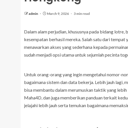
admin
March 9, 2026
3 min read
Dalam alam perjudian, khususnya pada bidang lotre,
kesempatan berhasil mereka. Salah satu dari tempat
menawarkan akses yang sederhana kepada permainan
sudah menjadi opsi utama untuk sejumlah pecinta toge
Untuk orang-orang yang ingin mengetahui nomor-no
bagaimana sistem dan data bekerja. Lebih jauh lagi, 
bisa membantu dalam merumuskan taktik yang lebih le
Maha4D, dan juga memberikan panduan terkait kedua t
jelajahi lebih jauh serta temukan bagaimana memaksi