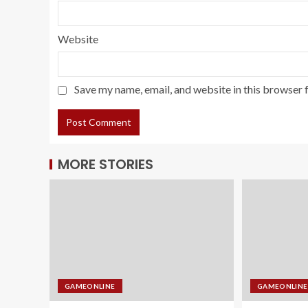
Website
Save my name, email, and website in this browser 
MORE STORIES
GAMEONLINE
GAMEONLINE