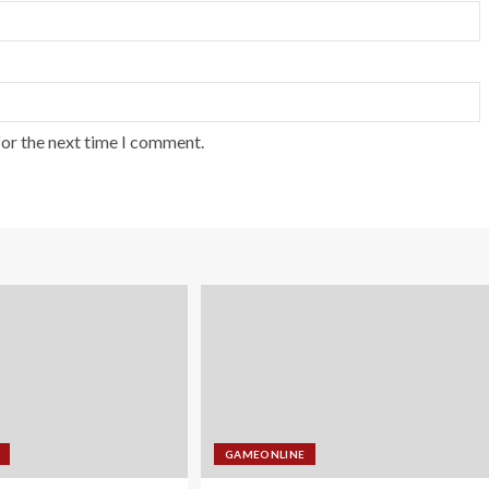
for the next time I comment.
GAMEONLINE