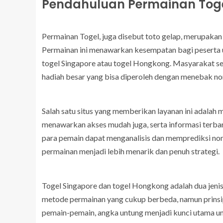
Pendahuluan Permainan Tog
Permainan Togel, juga disebut toto gelap, merupakan 
Permainan ini menawarkan kesempatan bagi peserta 
togel Singapore atau togel Hongkong. Masyarakat seri
hadiah besar yang bisa diperoleh dengan menebak no
Salah satu situs yang memberikan layanan ini adalah
menawarkan akses mudah juga, serta informasi terba
para pemain dapat menganalisis dan memprediksi no
permainan menjadi lebih menarik dan penuh strategi.
Togel Singapore dan togel Hongkong adalah dua jeni
metode permainan yang cukup berbeda, namun prinsip
pemain-pemain, angka untung menjadi kunci utama u