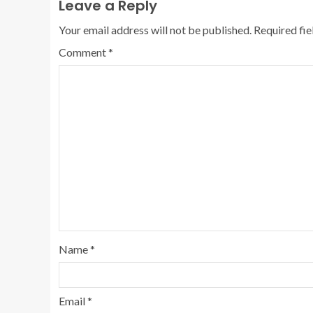
Leave a Reply
Your email address will not be published.
Required fi
Comment
*
Name
*
Email
*