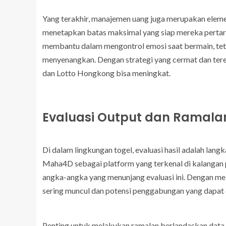
Yang terakhir, manajemen uang juga merupakan eleme
menetapkan batas maksimal yang siap mereka pertaruh
membantu dalam mengontrol emosi saat bermain, te
menyenangkan. Dengan strategi yang cermat dan tere
dan Lotto Hongkong bisa meningkat.
Evaluasi Output dan Ramala
Di dalam lingkungan togel, evaluasi hasil adalah lan
Maha4D sebagai platform yang terkenal di kalanga
angka-angka yang menunjang evaluasi ini. Dengan me
sering muncul dan potensi penggabungan yang dapat 
Penting untuk melakukan ramalan berlandaskan data d