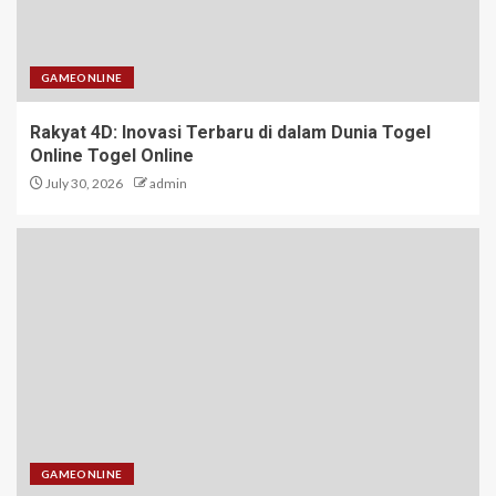
GAMEONLINE
Rakyat 4D: Inovasi Terbaru di dalam Dunia Togel
Online Togel Online
July 30, 2026
admin
GAMEONLINE