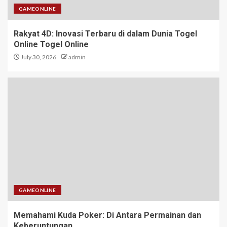
GAMEONLINE
Rakyat 4D: Inovasi Terbaru di dalam Dunia Togel
Online Togel Online
July 30, 2026
admin
GAMEONLINE
Memahami Kuda Poker: Di Antara Permainan dan
Keberuntungan