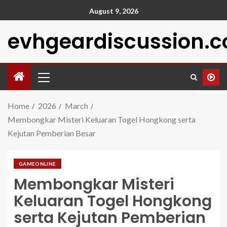
August 9, 2026
evhgeardiscussion.
Home
2026
March
Membongkar Misteri Keluaran Togel Hongkong serta
Kejutan Pemberian Besar
GAMEONLINE
Membongkar Misteri
Keluaran Togel Hongkong
serta Kejutan Pemberian