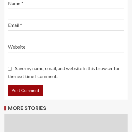
Name
*
Email
*
Website
Save my name, email, and website in this browser for
the next time I comment.
MORE STORIES