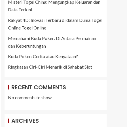
Misteri Togel China: Mengungkap Keluaran dan
Data Terkini
Rakyat 4D: Inovasi Terbaru di dalam Dunia Togel
Online Togel Online
Memahami Kuda Poker: Di Antara Permainan
dan Keberuntungan
Kuda Poker: Cerita atau Kenyataan?
Ringkasan Ciri-Ciri Menarik di Sahabat Slot
RECENT COMMENTS
No comments to show.
ARCHIVES