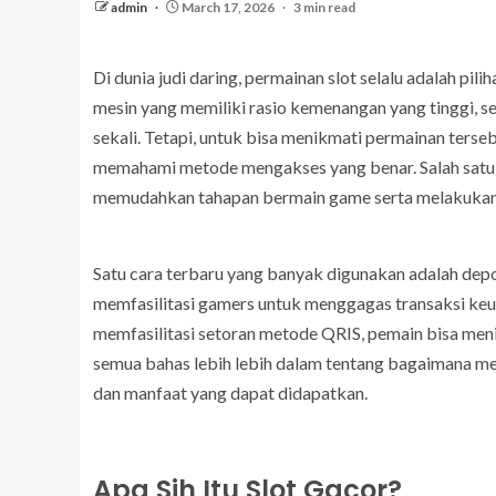
admin
March 17, 2026
3 min read
Di dunia judi daring, permainan slot selalu adalah pil
mesin yang memiliki rasio kemenangan yang tinggi, 
sekali. Tetapi, untuk bisa menikmati permainan terse
memahami metode mengakses yang benar. Salah satu car
memudahkan tahapan bermain game serta melakukan
Satu cara terbaru yang banyak digunakan adalah dep
memfasilitasi gamers untuk menggagas transaksi keua
memfasilitasi setoran metode QRIS, pemain bisa meni
semua bahas lebih lebih dalam tentang bagaimana me
dan manfaat yang dapat didapatkan.
Apa Sih Itu Slot Gacor?