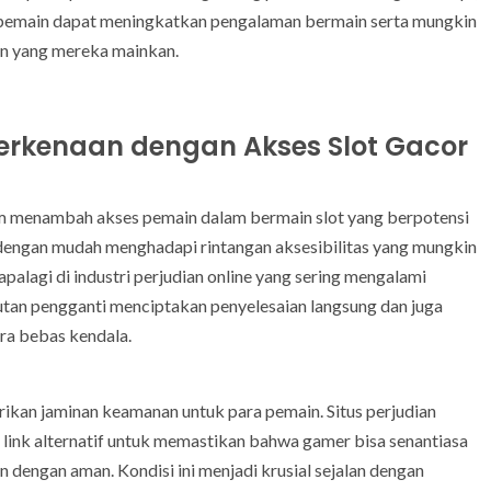
f, pemain dapat meningkatkan pengalaman bermain serta mungkin
an yang mereka mainkan.
rkenaan dengan Akses Slot Gacor
m menambah akses pemain dalam bermain slot yang berpotensi
t dengan mudah menghadapi rintangan aksesibilitas yang mungkin
, apalagi di industri perjudian online yang sering mengalami
autan pengganti menciptakan penyelesaian langsung dan juga
ara bebas kendala.
ikan jaminan keamanan untuk para pemain. Situs perjudian
link alternatif untuk memastikan bahwa gamer bisa senantiasa
dengan aman. Kondisi ini menjadi krusial sejalan dengan