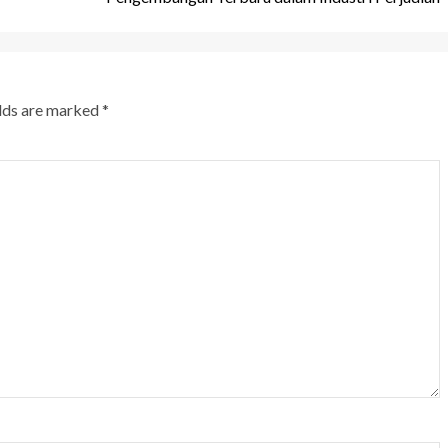
elds are marked
*