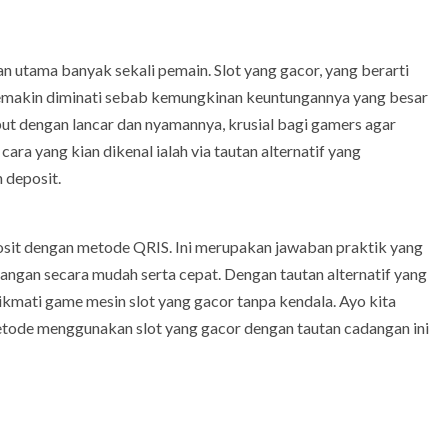
ihan utama banyak sekali pemain. Slot yang gacor, yang berarti
semakin diminati sebab kemungkinan keuntungannya yang besar
but dengan lancar dan nyamannya, krusial bagi gamers agar
a yang kian dikenal ialah via tautan alternatif yang
 deposit.
osit dengan metode QRIS. Ini merupakan jawaban praktik yang
ngan secara mudah serta cepat. Dengan tautan alternatif yang
kmati game mesin slot yang gacor tanpa kendala. Ayo kita
tode menggunakan slot yang gacor dengan tautan cadangan ini