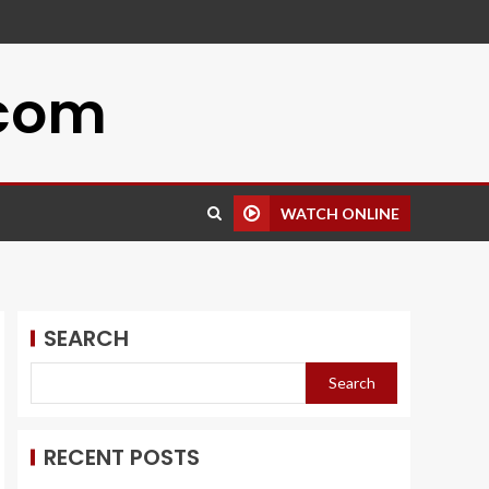
.com
WATCH ONLINE
SEARCH
Search
RECENT POSTS