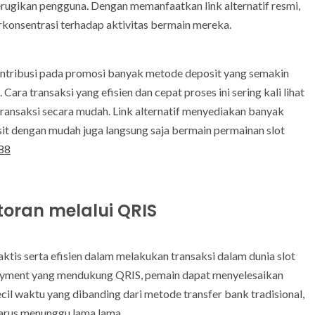
rugikan pengguna. Dengan memanfaatkan link alternatif resmi,
konsentrasi terhadap aktivitas bermain mereka.
rkontribusi pada promosi banyak metode deposit yang semakin
ara transaksi yang efisien dan cepat proses ini sering kali lihat
transaksi secara mudah. Link alternatif menyediakan banyak
it dengan mudah juga langsung saja bermain permainan slot
88
ran melalui QRIS
is serta efisien dalam melakukan transaksi dalam dunia slot
ayment yang mendukung QRIS, pemain dapat menyelesaikan
cil waktu yang dibanding dari metode transfer bank tradisional,
harus menunggu lama lama.