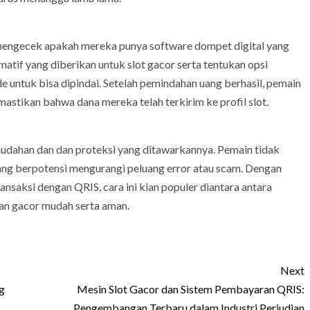
mengecek apakah mereka punya software dompet digital yang
natif yang diberikan untuk slot gacor serta tentukan opsi
 untuk bisa dipindai. Setelah pemindahan uang berhasil, pemain
stikan bahwa dana mereka telah terkirim ke profil slot.
udahan dan dan proteksi yang ditawarkannya. Pemain tidak
yang berpotensi mengurangi peluang error atau scam. Dengan
ansaksi dengan QRIS, cara ini kian populer diantara antara
n gacor mudah serta aman.
Next
g
Mesin Slot Gacor dan Sistem Pembayaran QRIS:
Pengembangan Terbaru dalam Industri Perjudian