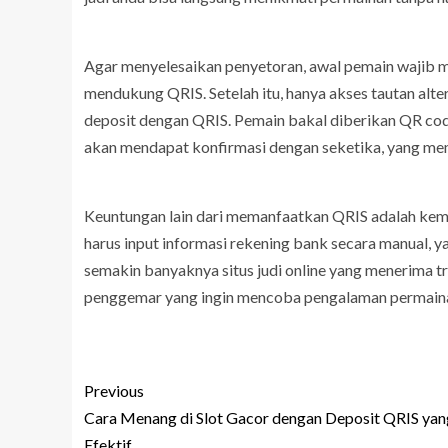
Agar menyelesaikan penyetoran, awal pemain wajib 
mendukung QRIS. Setelah itu, hanya akses tautan alter
deposit dengan QRIS. Pemain bakal diberikan QR code
akan mendapat konfirmasi dengan seketika, yang mema
Keuntungan lain dari memanfaatkan QRIS adalah kem
harus input informasi rekening bank secara manual, 
semakin banyaknya situs judi online yang menerima tr
penggemar yang ingin mencoba pengalaman permaina
Previous
Cara Menang di Slot Gacor dengan Deposit QRIS yan
Efektif