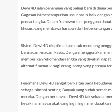
Dewi 4D ialah penemuan yang paling baru di dunia pe
Gagasan ini mencampurkan unsur nasib baik dengan 
pencari angka. Dalam framework ini, pengguna dapa
khusus, yang membawa harapan dari keberuntungan d
Sistem Dewi 4D dioptimalkan untuk menolong peng
bermacam-macam kasus. Dengan menggunakan memaka
memberikan rekomendasi angka yang diyakini dapa
alternatif menarik bagi orang-orang yang percaya te
Fenomena Dewi 4D sangat berkaitan pada kebudayaa
sebagai simbol penting. Banyak yang sudah pernah me
mereka. Dengan berinovasi, Dewi 4D tak sekadar menja
keyakinan masyarakat yang ingin ingin mendapatkan