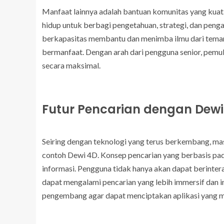
Manfaat lainnya adalah bantuan komunitas yang kua
hidup untuk berbagi pengetahuan, strategi, dan pen
berkapasitas membantu dan menimba ilmu dari teman-
bermanfaat. Dengan arah dari pengguna senior, pem
secara maksimal.
Futur Pencarian dengan Dewi
Seiring dengan teknologi yang terus berkembang, mas
contoh Dewi 4D. Konsep pencarian yang berbasis pa
informasi. Pengguna tidak hanya akan dapat berintera
dapat mengalami pencarian yang lebih immersif dan 
pengembang agar dapat menciptakan aplikasi yang m