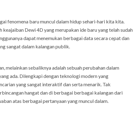
i fenomena baru muncul dalam hidup sehari-hari kita kita.
lah keajaiban Dewi 4D yang merupakan ide baru yang telah sudah
enggunanya dapat menemukan berbagai data secara cepat dan
ang sangat dalam kalangan publik.
ian, melainkan sebaliknya adalah sebuah perubahan dalam
yang ada. Dilengkapi dengan teknologi modern yang
arian yang sangat interaktif dan serta menarik. Tak
rbincangan hangat dan di berbagai berbagai kalangan dari
awaban atas berbagai pertanyaan yang muncul dalam.