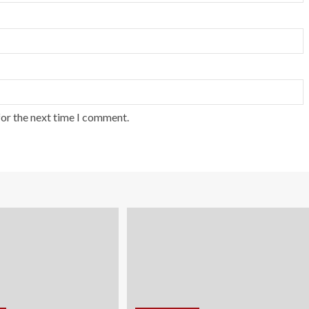
for the next time I comment.