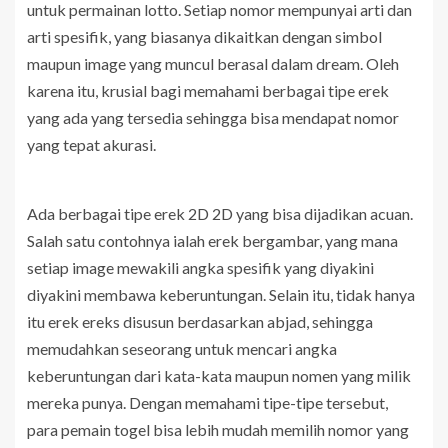
untuk permainan lotto. Setiap nomor mempunyai arti dan
arti spesifik, yang biasanya dikaitkan dengan simbol
maupun image yang muncul berasal dalam dream. Oleh
karena itu, krusial bagi memahami berbagai tipe erek
yang ada yang tersedia sehingga bisa mendapat nomor
yang tepat akurasi.
Ada berbagai tipe erek 2D 2D yang bisa dijadikan acuan.
Salah satu contohnya ialah erek bergambar, yang mana
setiap image mewakili angka spesifik yang diyakini
diyakini membawa keberuntungan. Selain itu, tidak hanya
itu erek ereks disusun berdasarkan abjad, sehingga
memudahkan seseorang untuk mencari angka
keberuntungan dari kata-kata maupun nomen yang milik
mereka punya. Dengan memahami tipe-tipe tersebut,
para pemain togel bisa lebih mudah memilih nomor yang