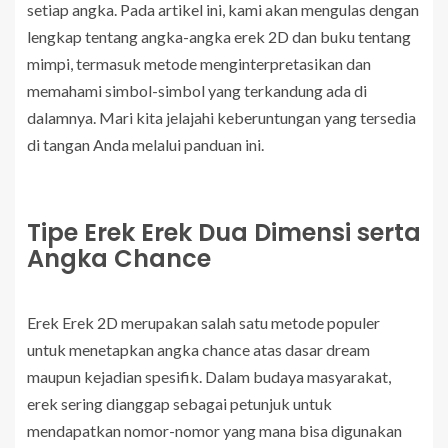
setiap angka. Pada artikel ini, kami akan mengulas dengan
lengkap tentang angka-angka erek 2D dan buku tentang
mimpi, termasuk metode menginterpretasikan dan
memahami simbol-simbol yang terkandung ada di
dalamnya. Mari kita jelajahi keberuntungan yang tersedia
di tangan Anda melalui panduan ini.
Tipe Erek Erek Dua Dimensi serta
Angka Chance
Erek Erek 2D merupakan salah satu metode populer
untuk menetapkan angka chance atas dasar dream
maupun kejadian spesifik. Dalam budaya masyarakat,
erek sering dianggap sebagai petunjuk untuk
mendapatkan nomor-nomor yang mana bisa digunakan