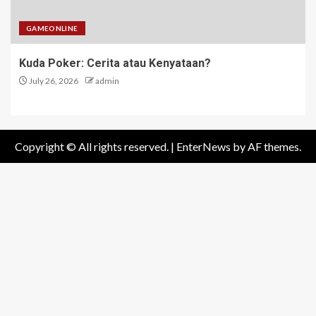
GAMEONLINE
Kuda Poker: Cerita atau Kenyataan?
July 26, 2026
admin
Copyright © All rights reserved.
|
EnterNews
by AF themes.