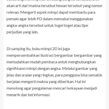
akan arti dari makna tersebut hewan tersebut yang nomor
relevan. Mengerti aspek mimpi dapat membantu para
pemain agar lebih PD dalam memakai menggunakan
angka-angka tersebut untuk togel togel atau tipe
perjudian yang lain.
Di samping itu, buku mimpi 2D ini juga
mempersembahkan ilustrasi bergambar bergambar yang
memudahkan mudah pembaca untuk menghubungkan
signifikansi mimpi dengan angka. Melalui gambar yang
jelas dan uraian yang ringkas, para pengguna bisa semakin
berjalan mengerti makna yang diberikan. Hal ini
menolong agar pengalaman mencari kekayaan menjadi
menarik dan berinformasi.