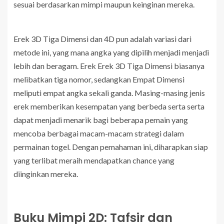
sesuai berdasarkan mimpi maupun keinginan mereka.
Erek 3D Tiga Dimensi dan 4D pun adalah variasi dari
metode ini, yang mana angka yang dipilih menjadi menjadi
lebih dan beragam. Erek Erek 3D Tiga Dimensi biasanya
melibatkan tiga nomor, sedangkan Empat Dimensi
meliputi empat angka sekali ganda. Masing-masing jenis
erek memberikan kesempatan yang berbeda serta serta
dapat menjadi menarik bagi beberapa pemain yang
mencoba berbagai macam-macam strategi dalam
permainan togel. Dengan pemahaman ini, diharapkan siap
yang terlibat meraih mendapatkan chance yang
diinginkan mereka.
Buku Mimpi 2D: Tafsir dan