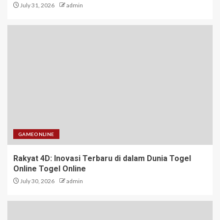
July 31, 2026
admin
GAMEONLINE
Rakyat 4D: Inovasi Terbaru di dalam Dunia Togel
Online Togel Online
July 30, 2026
admin