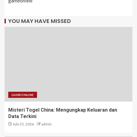
gameonline
YOU MAY HAVE MISSED
GAMEONLINE
Misteri Togel China: Mengungkap Keluaran dan
Data Terkini
July 31, 2026
admin