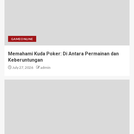
GAMEONLINE
Memahami Kuda Poker: Di Antara Permainan dan
Keberuntungan
July 27, 2026
admin