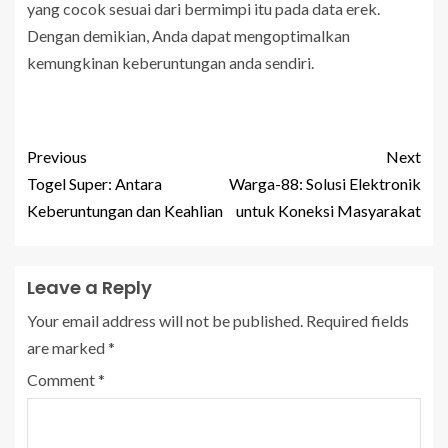
yang cocok sesuai dari bermimpi itu pada data erek.
Dengan demikian, Anda dapat mengoptimalkan
kemungkinan keberuntungan anda sendiri.
Previous
Next
Togel Super: Antara
Warga-88: Solusi Elektronik
Keberuntungan dan Keahlian
untuk Koneksi Masyarakat
Leave a Reply
Your email address will not be published.
Required fields
are marked
*
Comment
*