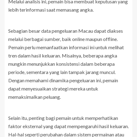
Melalui analisis ini, pemain bisa membuat keputusan yang
lebih terinformasi saat memasang angka.
Sebagian besar data pengeluaran Macau dapat diakses
melalui berbagai sumber, baik online maupun offline.
Pemain perlu memanfaatkan informasi ini untuk melihat
tren dalam hasil keluaran. Misalnya, beberapa angka
mungkin menunjukkan konsistensi dalam beberapa
periode, sementara yang lain tampak jarang muncul.
Dengan memahami dinamika pengeluaran ini, pemain
dapat menyesuaikan strategi mereka untuk
memaksimalkan peluang.
Selain itu, penting bagi pemain untuk memperhatikan
faktor eksternal yang dapat mempengaruhi hasil keluaran.
Hal-hal seperti perubahan dalam sistem permainan atau