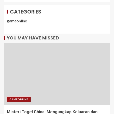
CATEGORIES
gameonline
YOU MAY HAVE MISSED
GAMEONLINE
Misteri Togel China: Mengungkap Keluaran dan