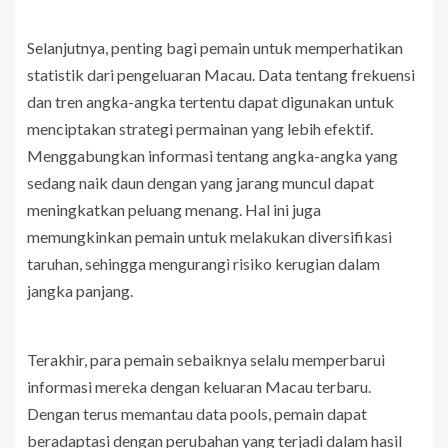
Selanjutnya, penting bagi pemain untuk memperhatikan
statistik dari pengeluaran Macau. Data tentang frekuensi
dan tren angka-angka tertentu dapat digunakan untuk
menciptakan strategi permainan yang lebih efektif.
Menggabungkan informasi tentang angka-angka yang
sedang naik daun dengan yang jarang muncul dapat
meningkatkan peluang menang. Hal ini juga
memungkinkan pemain untuk melakukan diversifikasi
taruhan, sehingga mengurangi risiko kerugian dalam
jangka panjang.
Terakhir, para pemain sebaiknya selalu memperbarui
informasi mereka dengan keluaran Macau terbaru.
Dengan terus memantau data pools, pemain dapat
beradaptasi dengan perubahan yang terjadi dalam hasil