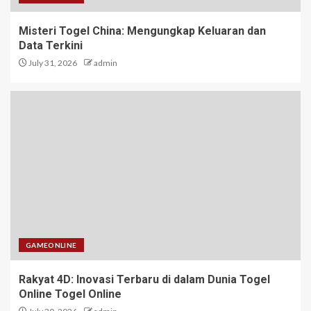
Misteri Togel China: Mengungkap Keluaran dan
Data Terkini
July 31, 2026
admin
GAMEONLINE
Rakyat 4D: Inovasi Terbaru di dalam Dunia Togel
Online Togel Online