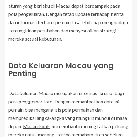
aturan yang berlaku di Macau dapat berdampak pada
pola pengeluaran. Dengan tetap update terhadap berita
dan informasi terbaru, pemain bisa lebih siap menghadapi
kemungkinan perubahan dan menyesuaikan strategi
mereka sesuai kebutuhan.
Data Keluaran Macau yang
Penting
Data keluaran Macau merupakan informasi krusial bagi
para penggemar toto. Dengan memanfaatkan data ini,
pemain bisa menganalisis pola permainan dan
memprediksi angka-angka yang mungkin muncul di masa
depan.
Macau Pools
Ini membantu meningkatkan peluang
mereka untuk menang, karena memahami tren sebelum