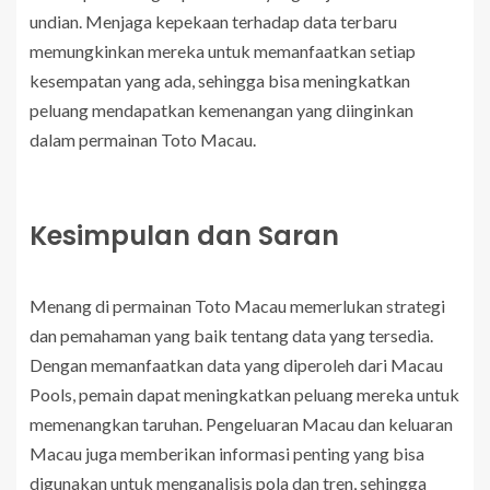
undian. Menjaga kepekaan terhadap data terbaru
memungkinkan mereka untuk memanfaatkan setiap
kesempatan yang ada, sehingga bisa meningkatkan
peluang mendapatkan kemenangan yang diinginkan
dalam permainan Toto Macau.
Kesimpulan dan Saran
Menang di permainan Toto Macau memerlukan strategi
dan pemahaman yang baik tentang data yang tersedia.
Dengan memanfaatkan data yang diperoleh dari Macau
Pools, pemain dapat meningkatkan peluang mereka untuk
memenangkan taruhan. Pengeluaran Macau dan keluaran
Macau juga memberikan informasi penting yang bisa
digunakan untuk menganalisis pola dan tren, sehingga