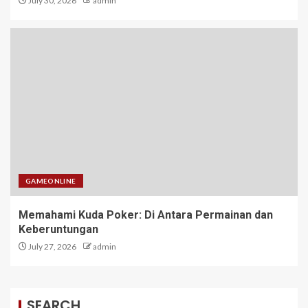
July 30, 2026
admin
GAMEONLINE
Memahami Kuda Poker: Di Antara Permainan dan
Keberuntungan
July 27, 2026
admin
SEARCH