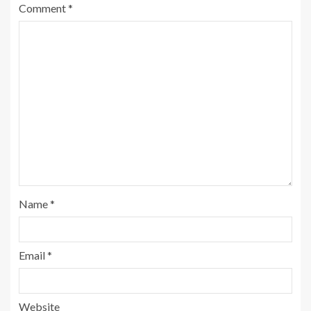
Comment
*
Name
*
Email
*
Website