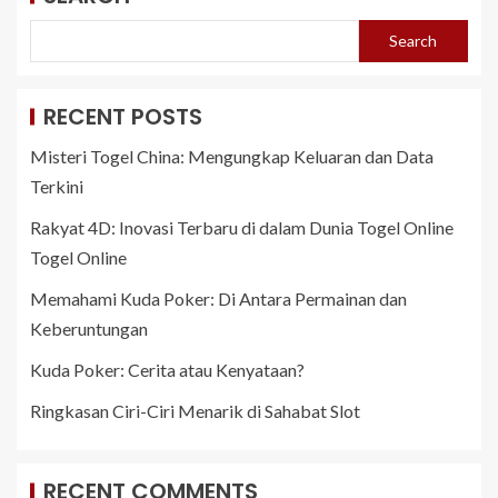
Search
RECENT POSTS
Misteri Togel China: Mengungkap Keluaran dan Data
Terkini
Rakyat 4D: Inovasi Terbaru di dalam Dunia Togel Online
Togel Online
Memahami Kuda Poker: Di Antara Permainan dan
Keberuntungan
Kuda Poker: Cerita atau Kenyataan?
Ringkasan Ciri-Ciri Menarik di Sahabat Slot
RECENT COMMENTS