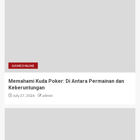
GAMEONLINE
Memahami Kuda Poker: Di Antara Permainan dan
Keberuntungan
July 27, 2026
admin