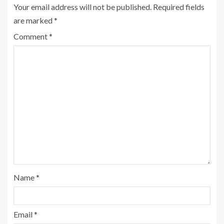
Your email address will not be published.
Required fields
are marked
*
Comment
*
Name
*
Email
*