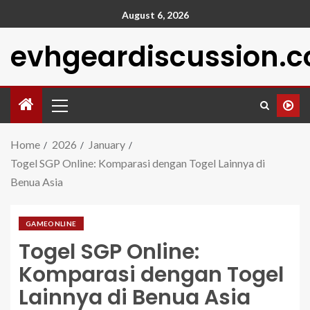
August 6, 2026
evhgeardiscussion.
Home
2026
January
Togel SGP Online: Komparasi dengan Togel Lainnya di
Benua Asia
GAMEONLINE
Togel SGP Online:
Komparasi dengan Togel
Lainnya di Benua Asia