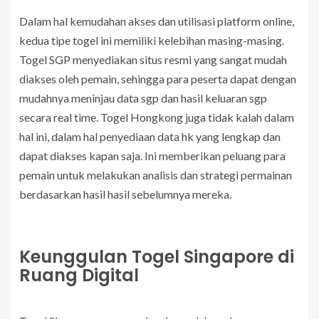
Dalam hal kemudahan akses dan utilisasi platform online,
kedua tipe togel ini memiliki kelebihan masing-masing.
Togel SGP menyediakan situs resmi yang sangat mudah
diakses oleh pemain, sehingga para peserta dapat dengan
mudahnya meninjau data sgp dan hasil keluaran sgp
secara real time. Togel Hongkong juga tidak kalah dalam
hal ini, dalam hal penyediaan data hk yang lengkap dan
dapat diakses kapan saja. Ini memberikan peluang para
pemain untuk melakukan analisis dan strategi permainan
berdasarkan hasil hasil sebelumnya mereka.
Keunggulan Togel Singapore di
Ruang Digital