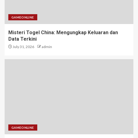
GAMEONLINE
Misteri Togel China: Mengungkap Keluaran dan
Data Terkini
July 31, 2026
admin
GAMEONLINE