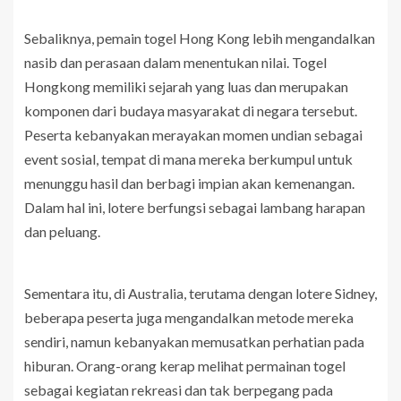
Sebaliknya, pemain togel Hong Kong lebih mengandalkan
nasib dan perasaan dalam menentukan nilai. Togel
Hongkong memiliki sejarah yang luas dan merupakan
komponen dari budaya masyarakat di negara tersebut.
Peserta kebanyakan merayakan momen undian sebagai
event sosial, tempat di mana mereka berkumpul untuk
menunggu hasil dan berbagi impian akan kemenangan.
Dalam hal ini, lotere berfungsi sebagai lambang harapan
dan peluang.
Sementara itu, di Australia, terutama dengan lotere Sidney,
beberapa peserta juga mengandalkan metode mereka
sendiri, namun kebanyakan memusatkan perhatian pada
hiburan. Orang-orang kerap melihat permainan togel
sebagai kegiatan rekreasi dan tak berpegang pada