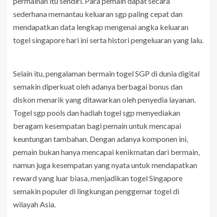
permainan itu sendiri. Para pemain dapat secara
sederhana memantau keluaran sgp paling cepat dan
mendapatkan data lengkap mengenai angka keluaran
togel singapore hari ini serta histori pengeluaran yang lalu.
Selain itu, pengalaman bermain togel SGP di dunia digital
semakin diperkuat oleh adanya berbagai bonus dan
diskon menarik yang ditawarkan oleh penyedia layanan.
Togel sgp pools dan hadiah togel sgp menyediakan
beragam kesempatan bagi pemain untuk mencapai
keuntungan tambahan. Dengan adanya komponen ini,
pemain bukan hanya mencapai kenikmatan dari bermain,
namun juga kesempatan yang nyata untuk mendapatkan
reward yang luar biasa, menjadikan togel Singapore
semakin populer di lingkungan penggemar togel di
wilayah Asia.