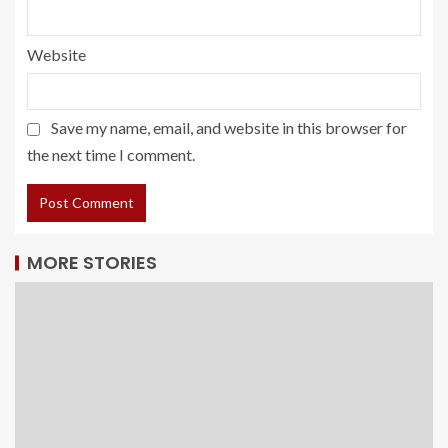
Website
Save my name, email, and website in this browser for
the next time I comment.
MORE STORIES