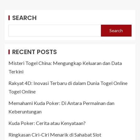
SEARCH
Search
RECENT POSTS
Misteri Togel China: Mengungkap Keluaran dan Data
Terkini
Rakyat 4D: Inovasi Terbaru di dalam Dunia Togel Online
Togel Online
Memahami Kuda Poker: Di Antara Permainan dan
Keberuntungan
Kuda Poker: Cerita atau Kenyataan?
Ringkasan Ciri-Ciri Menarik di Sahabat Slot