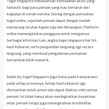
Togel Singapore menawarkan kemudahan akses yang
fantastis bagi para pemain yang mau bertaruh dari
kegiatan di rumah mereka. Seiring dengan permainan
togel online, sejumlah pemain dapat dengan mudah
memasang taruhan kapan saja dan dimanapun. Platform
online memungkinkan pengguna untuk mengakses
berbagai informasi Lalu, angka togel singapore hari ini,
hasil keluaran, serta pengundian langsung sgp secara
langsung, yang membuat pengalaman permainan
bertambah lebih menarik.
Selain itu, togel Singapore juga fokus pada transparansi
pada setiap prosesnya. Setiap hasil keluaran sgp
diumumkan untuk umum dan dapat diakses oleh semua
pemain. Ini tidak hanya akan meningkatkan keyakinan
antar pemain tetapi juga meningkatkan kredibilitas