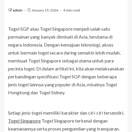
admin
January 19, 2026
4 min read
Togel SGP atau Togel Singapore menjadi salah satu
permainan yang banyak diminati di Asia, terutama di
negara Indonesia. Dengan kemajuan teknologi, akses
untuk bermain togel secara daring semakin lebih mudah,
membuat Togel Singapore sebagai utama untuk para
pecinta togel. Di dalam artikel ini, kita akan melaksanakan
perbandingan spesifikasi Togel SGP dengan beberapa
jenis togel lainnya yang populer di Asia, misalnya Togel
Hongkong dan Togel Sidney.
Setiap jenis togel memiliki karakter dan ciri-ciri tersendiri.
Togel Singapore
Togel Singapore terkenal dengan
keamanannya serta proses pengundian yang transparan.