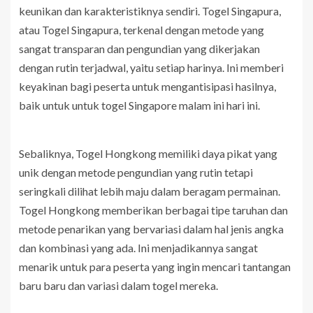
keunikan dan karakteristiknya sendiri. Togel Singapura,
atau Togel Singapura, terkenal dengan metode yang
sangat transparan dan pengundian yang dikerjakan
dengan rutin terjadwal, yaitu setiap harinya. Ini memberi
keyakinan bagi peserta untuk mengantisipasi hasilnya,
baik untuk untuk togel Singapore malam ini hari ini.
Sebaliknya, Togel Hongkong memiliki daya pikat yang
unik dengan metode pengundian yang rutin tetapi
seringkali dilihat lebih maju dalam beragam permainan.
Togel Hongkong memberikan berbagai tipe taruhan dan
metode penarikan yang bervariasi dalam hal jenis angka
dan kombinasi yang ada. Ini menjadikannya sangat
menarik untuk para peserta yang ingin mencari tantangan
baru baru dan variasi dalam togel mereka.