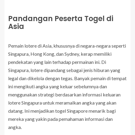
Pandangan Peserta Togel di
Asia
Pemain lotere di Asia, khususnya di negara-negara seperti
Singapura, Hong Kong, dan Sydney, kerap memiliki
pendekatan yang lain terhadap permainan ini. Di
Singapura, lotere dipandang sebagai jenis hiburan yang
legal dan dikelola dengan tegas. Banyak pemain di tempat
ini mengikuti angka yang keluar sebelumnya dan
menggunakan strategi berdasarkan informasi keluaran
lotere Singapura untuk meramalkan angka yang akan
datang. Ini menjadikan togel Singapore menarik bagi
mereka yang yakin pada pemahaman informasi dan
angka.