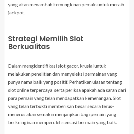
yang akan menambah kemungkinan pemain untuk meraih
jackpot.
Strategi Memilih Slot
Berkualitas
Dalam mengidentifikasi slot gacor, krusial untuk
melakukan penelitian dan menyeleksi permainan yang
punya nama baik yang positif. Perhatikan ulasan tentang
slot online terpercaya, serta periksa apakah ada saran dari
para pemain yang telah mendapatkan kemenangan. Slot
yang telah terbukti memberikan besar secara terus-
menerus akan semakin menjanjikan bagi pemain yang
berkeinginan memperoleh sensasi bermain yang baik.