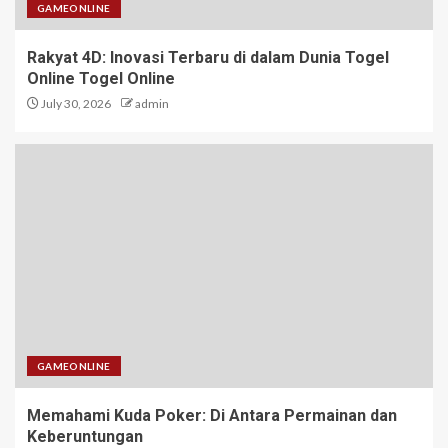
GAMEONLINE
Rakyat 4D: Inovasi Terbaru di dalam Dunia Togel
Online Togel Online
July 30, 2026
admin
GAMEONLINE
Memahami Kuda Poker: Di Antara Permainan dan
Keberuntungan