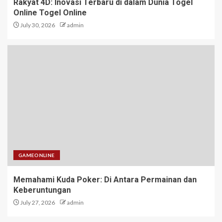
Rakyat 4D: Inovasi Terbaru di dalam Dunia Togel
Online Togel Online
July 30, 2026
admin
GAMEONLINE
Memahami Kuda Poker: Di Antara Permainan dan
Keberuntungan
July 27, 2026
admin