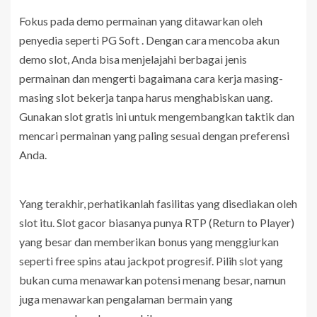
Fokus pada demo permainan yang ditawarkan oleh
penyedia seperti PG Soft . Dengan cara mencoba akun
demo slot, Anda bisa menjelajahi berbagai jenis
permainan dan mengerti bagaimana cara kerja masing-
masing slot bekerja tanpa harus menghabiskan uang.
Gunakan slot gratis ini untuk mengembangkan taktik dan
mencari permainan yang paling sesuai dengan preferensi
Anda.
Yang terakhir, perhatikanlah fasilitas yang disediakan oleh
slot itu. Slot gacor biasanya punya RTP (Return to Player)
yang besar dan memberikan bonus yang menggiurkan
seperti free spins atau jackpot progresif. Pilih slot yang
bukan cuma menawarkan potensi menang besar, namun
juga menawarkan pengalaman bermain yang