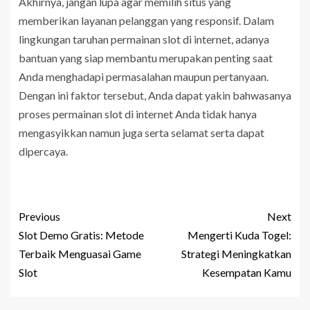
Akhirnya, jangan lupa agar memilih situs yang
memberikan layanan pelanggan yang responsif. Dalam
lingkungan taruhan permainan slot di internet, adanya
bantuan yang siap membantu merupakan penting saat
Anda menghadapi permasalahan maupun pertanyaan.
Dengan ini faktor tersebut, Anda dapat yakin bahwasanya
proses permainan slot di internet Anda tidak hanya
mengasyikkan namun juga serta selamat serta dapat
dipercaya.
Previous
Next
Slot Demo Gratis: Metode
Mengerti Kuda Togel:
Terbaik Menguasai Game
Strategi Meningkatkan
Slot
Kesempatan Kamu