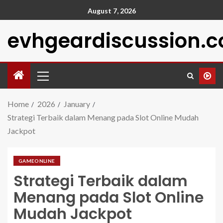
August 7, 2026
evhgeardiscussion.
Home
2026
January
Strategi Terbaik dalam Menang pada Slot Online Mudah
Jackpot
GAMEONLINE
Strategi Terbaik dalam
Menang pada Slot Online
Mudah Jackpot