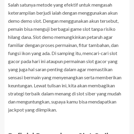
Salah satunya metode yang efektif untuk mengasah
keterampilan berjudi ialah dengan menggunakan akun
demo demo slot. Dengan menggunakan akun tersebut,
pemain bisa menguji berbagai game slot tanpa risiko
hilang dana. Slot demo memungkinkan petaruh agar
familiar dengan proses permainan, fitur tambahan, dan
fungsi ikon yang ada. Di samping itu, mencari-cari slot
gacor pada hari ini ataupun permainan slot gacor yang
yang juga hal saran penting dalam agar memastikan
sensasi bermain yang menyenangkan serta memberikan
keuntungan. Lewat tulisan ini, kita akan membagikan
strategi terbaik dalam menang di slot siber yang mudah
dan menguntungkan, supaya kamu bisa mendapatkan
jackpot yang diimpikan.