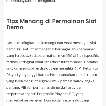
menyenangkan dan menghibur.
Tips Menang di Permainan Slot
Demo
Untuk meningkatkan kemungkinan Anda menang di slot
demo, krusial untuk mengenal berbagai jenis permainan
yang tersedia. Setiap permainan memiliki ciri-ciri spesifik,
termasuk tingkat volatilitas dan fitur tambahan. Cobalah
untuk menggunakan di slot yang memiliki RTP (Return to
Player) yang tinggi, karena ini menandakan jumlah return
yang lebih menguntungkan untuk pemain dalam jangka
panjang. Pilihlah permainan demo dari provider
terpercaya seperti Pragmatic Play dan PG, yang
menyediakan beragam konsep dan sistem slot yang