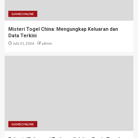
GAMEONLINE
Misteri Togel China: Mengungkap Keluaran dan
Data Terkini
July 31, 2026
admin
GAMEONLINE