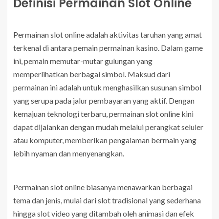
Definisi Permainan Slot Online
Permainan slot online adalah aktivitas taruhan yang amat
terkenal di antara pemain permainan kasino. Dalam game
ini, pemain memutar-mutar gulungan yang
memperlihatkan berbagai simbol. Maksud dari
permainan ini adalah untuk menghasilkan susunan simbol
yang serupa pada jalur pembayaran yang aktif. Dengan
kemajuan teknologi terbaru, permainan slot online kini
dapat dijalankan dengan mudah melalui perangkat seluler
atau komputer, memberikan pengalaman bermain yang
lebih nyaman dan menyenangkan.
Permainan slot online biasanya menawarkan berbagai
tema dan jenis, mulai dari slot tradisional yang sederhana
hingga slot video yang ditambah oleh animasi dan efek