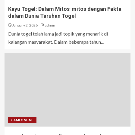
Kayu Togel: Dalam Mitos-mitos dengan Fakta
dalam Dunia Taruhan Togel
January 2, 2026
admin
Dunia togel telah lama jadi topik yang menarik di
kalangan masyarakat. Dalam beberapa tahun...
GAMEONLINE