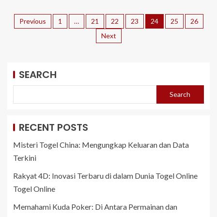
Previous
1
…
21
22
23
24
25
26
Next
SEARCH
Search
RECENT POSTS
Misteri Togel China: Mengungkap Keluaran dan Data
Terkini
Rakyat 4D: Inovasi Terbaru di dalam Dunia Togel Online
Togel Online
Memahami Kuda Poker: Di Antara Permainan dan