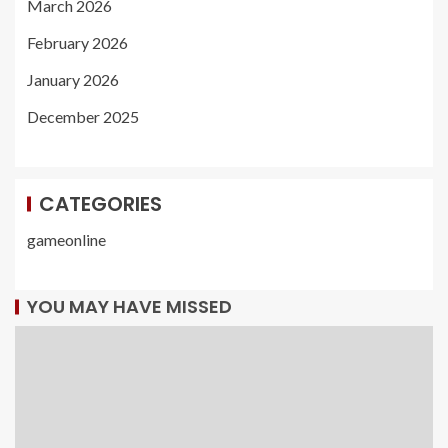
March 2026
February 2026
January 2026
December 2025
CATEGORIES
gameonline
YOU MAY HAVE MISSED