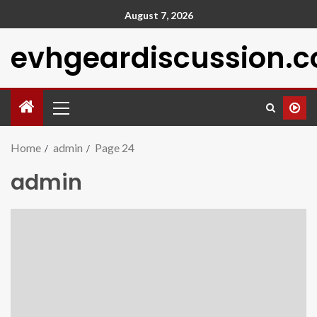
August 7, 2026
evhgeardiscussion.
Home
admin
Page 24
admin