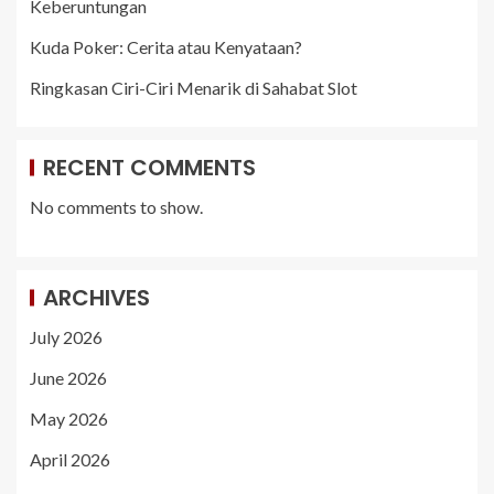
Keberuntungan
Kuda Poker: Cerita atau Kenyataan?
Ringkasan Ciri-Ciri Menarik di Sahabat Slot
RECENT COMMENTS
No comments to show.
ARCHIVES
July 2026
June 2026
May 2026
April 2026