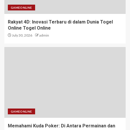
GAMEONLINE
Rakyat 4D: Inovasi Terbaru di dalam Dunia Togel
Online Togel Online
July 30, 2026
admin
GAMEONLINE
Memahami Kuda Poker: Di Antara Permainan dan