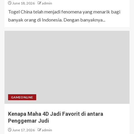
June 18, 2026
admin
Togel China telah menjadi fenomena yang menarik bagi
banyak orang di Indonesia. Dengan banyaknya...
GAMEONLINE
Kenapa Maha 4D Jadi Favorit di antara
Penggemar Judi
June 17, 2026
admin