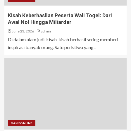
Kisah Keberhasilan Peserta Wali Togel: Dari
Awal Nol Hingga Miliarder
June 23, 2026
admin
Di dalam alam judi, kisah-kisah berhasil sering memberi
inspirasi banyak orang. Satu peristiwa yang...
GAMEONLINE