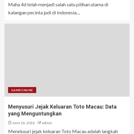
Maha 4d telah menjadi salah satu pilihan utama di
kalangan pecinta judi di Indonesia....
GAMEONLINE
Menyusuri Jejak Keluaran Toto Macau: Data
yang Menguntungkan
June 16, 2026
admin
Menelusuri jejak keluaran Toto Macau adalah langkah