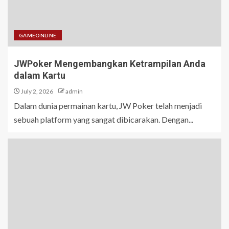
GAMEONLINE
JWPoker Mengembangkan Ketrampilan Anda
dalam Kartu
July 2, 2026
admin
Dalam dunia permainan kartu, JW Poker telah menjadi
sebuah platform yang sangat dibicarakan. Dengan...