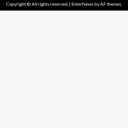
Copyright © All rights reserved.
|
EnterNews
by AF themes.