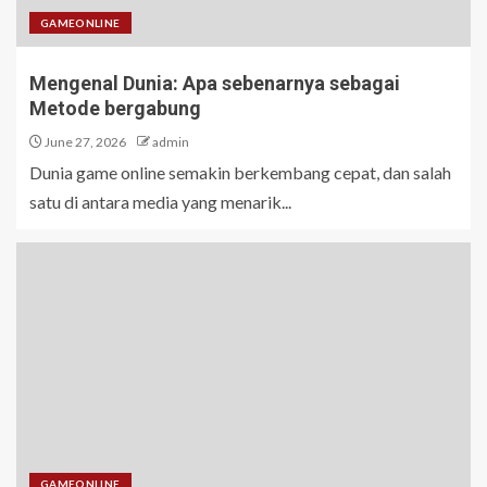
GAMEONLINE
Mengenal Dunia: Apa sebenarnya sebagai
Metode bergabung
June 27, 2026
admin
Dunia game online semakin berkembang cepat, dan salah
satu di antara media yang menarik...
GAMEONLINE