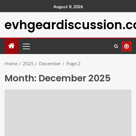
August 8, 2026
evhgeardiscussion.
Home
2025
December
Page 2
Month:
December 2025