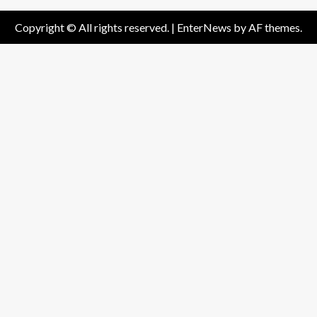
Copyright © All rights reserved.
|
EnterNews
by AF themes.