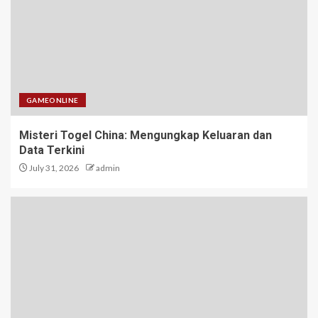
GAMEONLINE
Misteri Togel China: Mengungkap Keluaran dan
Data Terkini
July 31, 2026
admin