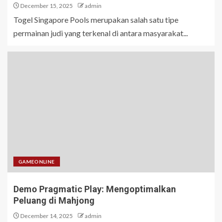
December 15, 2025
admin
Togel Singapore Pools merupakan salah satu tipe
permainan judi yang terkenal di antara masyarakat...
GAMEONLINE
Demo Pragmatic Play: Mengoptimalkan
Peluang di Mahjong
December 14, 2025
admin